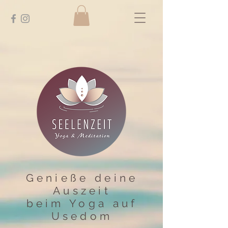
Genieße deine
Auszeit
beim Yoga auf
Usedom